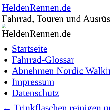
Zum
HeldenRennen.de
Inhalt
springen
Fahrrad, Touren und Ausrü
Startseite
Fahrrad-Glossar
Abnehmen Nordic Walki
Impressum
Datenschutz
←
Trinkflaschen reinigen 